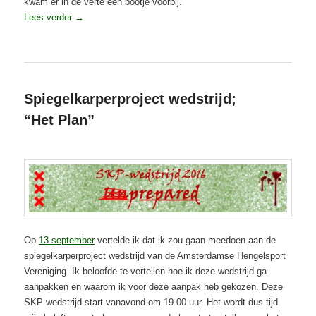
kwam er in de verte een bootje voorbij.
Lees verder
→
Geplaatst in
Karper
,
Projecten
,
Spiegelkarperproject-wedstrijd 2016
,
Visverslagen
Spiegelkarperproject wedstrijd;
“Het Plan”
Geplaatst op
30 september 2016
Op
13 september
vertelde ik dat ik zou gaan meedoen aan de
spiegelkarperproject wedstrijd van de Amsterdamse Hengelsport
Vereniging. Ik beloofde te vertellen hoe ik deze wedstrijd ga
aanpakken en waarom ik voor deze aanpak heb gekozen. Deze
SKP wedstrijd start vanavond om 19.00 uur. Het wordt dus tijd