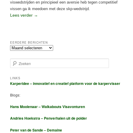
viswedstrijden en principieel een aversie heb tegen competitief
vissen ga ik meedoen met deze skp-wedstrijd.
Lees verder
→
Geplaatst in
Karper
,
Projecten
,
Spiegelkarperproject-wedstrijd 2016
EERDERE BERICHTEN
eerdere
berichten
Z
o
e
k
LINKS
Karperidee – innovatief en creatief platform voor de karpervisser
e
n
Blogs:
Hans Moolenaar – Walkabouts Visavonturen
Andries Hoekstra – Penverhalen uit de polder
Peter van de Sande – Demaine