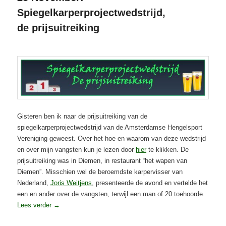
Spiegelkarperprojectwedstrijd,
de prijsuitreiking
Geplaatst op
25 november 2016
Gisteren ben ik naar de prijsuitreiking van de
spiegelkarperprojectwedstrijd van de Amsterdamse Hengelsport
Vereniging geweest. Over het hoe en waarom van deze wedstrijd
en over mijn vangsten kun je lezen door
hier
te klikken. De
prijsuitreiking was in Diemen, in restaurant “het wapen van
Diemen”. Misschien wel de beroemdste karpervisser van
Nederland,
Joris Weitjens
, presenteerde de avond en vertelde het
een en ander over de vangsten, terwijl een man of 20 toehoorde.
Lees verder
→
Geplaatst in
Karper
,
Projecten
,
Spiegelkarperproject-wedstrijd 2016
,
Visverslagen