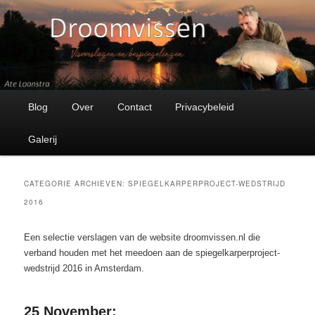
Visverhalen en bespiegelingen
Droomvissen
Hoofdmenu
Spring
Spring
Blog
Over
Contact
Privacybeleid
naar
naar
Galerij
de
de
CATEGORIE ARCHIEVEN:
SPIEGELKARPERPROJECT-WEDSTRIJD
primaire
secundaire
2016
inhoud
inhoud
Een selectie verslagen van de website droomvissen.nl die
verband houden met het meedoen aan de spiegelkarperproject-
wedstrijd 2016 in Amsterdam.
25 November: