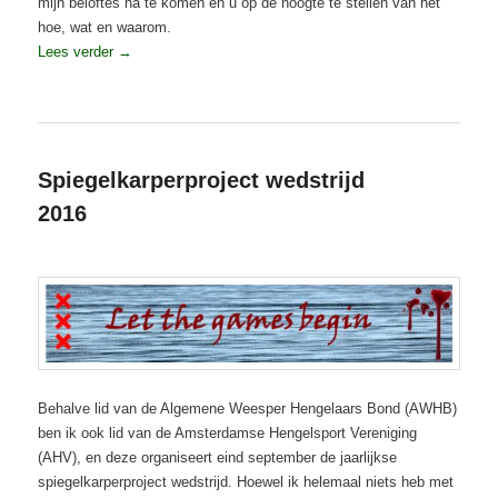
mijn beloftes na te komen en u op de hoogte te stellen van het
hoe, wat en waarom.
Lees verder
→
Geplaatst in
Karper
,
Projecten
,
Spiegelkarperproject-wedstrijd 2016
Spiegelkarperproject wedstrijd
2016
Geplaatst op
13 september 2016
Behalve lid van de Algemene Weesper Hengelaars Bond (AWHB)
ben ik ook lid van de Amsterdamse Hengelsport Vereniging
(AHV), en deze organiseert eind september de jaarlijkse
spiegelkarperproject wedstrijd. Hoewel ik helemaal niets heb met