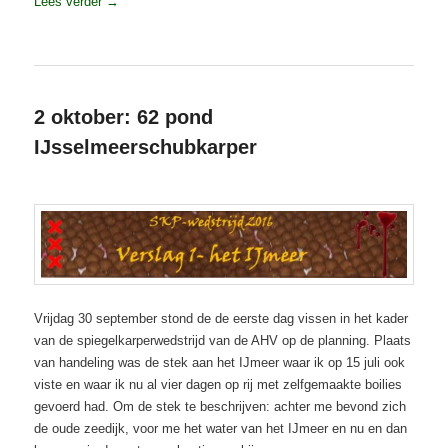
Lees verder
→
Geplaatst in
Karper
,
Projecten
,
Spiegelkarperproject-wedstrijd 2016
,
Visverslagen
2 oktober: 62 pond
IJsselmeerschubkarper
Geplaatst op
2 oktober 2016
Vrijdag 30 september stond de de eerste dag vissen in het kader
van de spiegelkarperwedstrijd van de AHV op de planning. Plaats
van handeling was de stek aan het IJmeer waar ik op 15 juli ook
viste en waar ik nu al vier dagen op rij met zelfgemaakte boilies
gevoerd had. Om de stek te beschrijven: achter me bevond zich
de oude zeedijk, voor me het water van het IJmeer en nu en dan