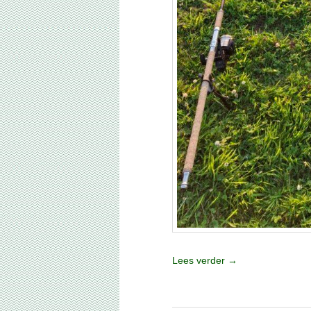
Lees verder
→
Geplaatst in
Visverslagen
|
4
reacties