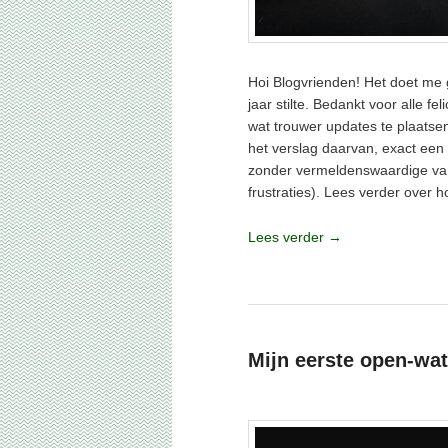
Hoi Blogvrienden! Het doet me 
jaar stilte. Bedankt voor alle fe
wat trouwer updates te plaatsen
het verslag daarvan, exact een
zonder vermeldenswaardige van
frustraties). Lees verder over h
Lees verder
→
Geplaatst in
Visverslagen
|
4
reacties
Mijn eerste open-wat
Geplaatst op
21 juni 2026