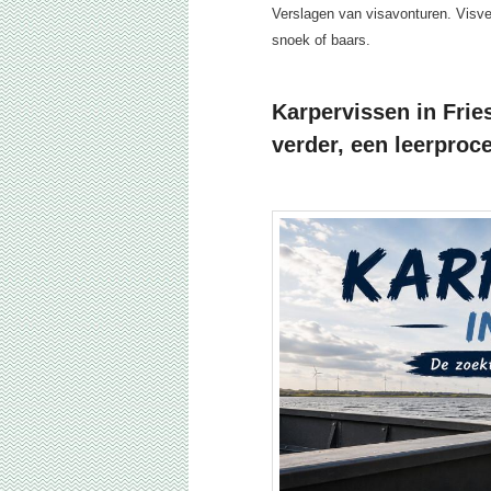
Verslagen van visavonturen. Visve
snoek of baars.
primaire
secundaire
inhoud
inhoud
Karpervissen in Frie
verder, een leerproc
Geplaatst op
19 juli 2026