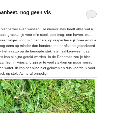
aanbeet, nog geen vis
varkentje wel even wassen. De nieuwe stek heeft alles wat ik
id graskantje voor m’n stoel, een brug, een haven, wat
wee plekjes voor m’n hengels, op respectievelijk twee en drie
 nog eens op minder dan honderd meter afstand geparkeerd
ik het aas zo op de beoogde stek laten zakken—een paar
s kan al bijna geteld worden. In de Randstad zou je hier
 hier in Friesland zijn er te veel stekken en maar weinig
n water. Ik kon het bijna niet geloven en dus voerde ik voor
ck-up stek. Achteraf onnodig.