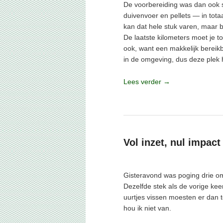
De voorbereiding was dan ook se
duivenvoer en pellets — in totaal
kan dat hele stuk varen, maar be
De laatste kilometers moet je t
ook, want een makkelijk bereikb
in de omgeving, dus deze plek 
Lees verder
→
Geplaatst in
Visverslagen
|
4
reacties
Vol inzet, nul impact
Geplaatst op
2 juli 2025
Gisteravond was poging drie om
Dezelfde stek als de vorige keer
uurtjes vissen moesten er dan 
hou ik niet van.