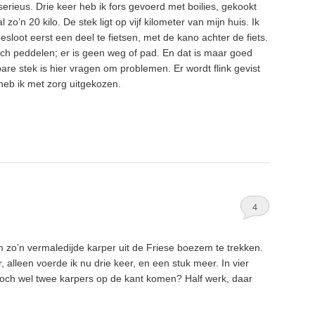
rieus. Drie keer heb ik fors gevoerd met boilies, gekookt
 zo’n 20 kilo. De stek ligt op vijf kilometer van mijn huis. Ik
sloot eerst een deel te fietsen, met de kano achter de fiets.
och peddelen; er is geen weg of pad. En dat is maar goed
are stek is hier vragen om problemen. Er wordt flink gevist
heb ik met zorg uitgekozen.
4
 zo’n vermaledijde karper uit de Friese boezem te trekken.
, alleen voerde ik nu drie keer, en een stuk meer. In vier
toch wel twee karpers op de kant komen? Half werk, daar