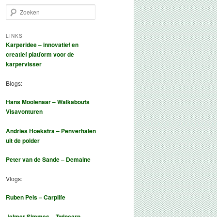
Z
o
e
k
LINKS
Karperidee – innovatief en
e
creatief platform voor de
n
karpervisser
Blogs:
Hans Moolenaar – Walkabouts
Visavonturen
Andries Hoekstra – Penverhalen
uit de polder
Peter van de Sande – Demaine
Vlogs:
Ruben Pels – Carplife
Jelmer Simmes – Twincarp