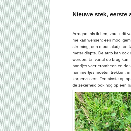
Nieuwe stek, eerste 
Geplaatst op
25 juni 2025
Arrogant als ik ben, zou ik dit 
me kan wensen: een mooi gemaa
stroming, een mooi taludje en t
meter diepte. De auto kan ook
worden. En vanaf de brug kan 
handjes voer eromheen en de vi
nummertjes moeten trekken, maar
karpervissers. Tenminste op ope
de zekerheid ook nog op een ba