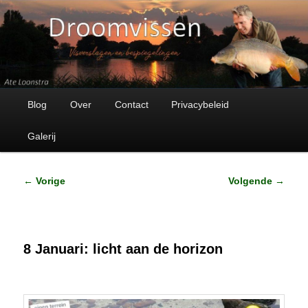
Visverhalen en bespiegelingen
Droomvissen
Hoofdmenu
Spring
Blog
Over
Contact
Privacybeleid
naar
Galerij
de
Bericht
←
Vorige
Volgende
→
primaire
navigatie
inhoud
8 Januari: licht aan de horizon
Geplaatst op
9 januari 2017