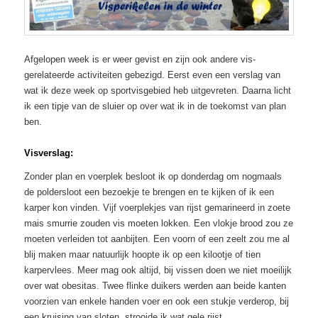
Afgelopen week is er weer gevist en zijn ook andere vis-
gerelateerde activiteiten gebezigd. Eerst even een verslag van
wat ik deze week op sportvisgebied heb uitgevreten. Daarna licht
ik een tipje van de sluier op over wat ik in de toekomst van plan
ben.
Visverslag:
Zonder plan en voerplek besloot ik op donderdag om nogmaals
de poldersloot een bezoekje te brengen en te kijken of ik een
karper kon vinden. Vijf voerplekjes van rijst gemarineerd in zoete
mais smurrie zouden vis moeten lokken. Een vlokje brood zou ze
moeten verleiden tot aanbijten. Een voorn of een zeelt zou me al
blij maken maar natuurlijk hoopte ik op een kilootje of tien
karpervlees. Meer mag ook altijd, bij vissen doen we niet moeilijk
over wat obesitas. Twee flinke duikers werden aan beide kanten
voorzien van enkele handen voer en ook een stukje verderop, bij
een kruising van sloten, strooide ik wat gele rijst.