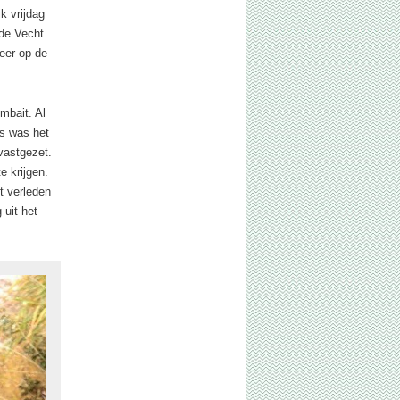
k vrijdag
 de Vecht
eer op de
mbait. Al
as was het
vastgezet.
e krijgen.
t verleden
 uit het