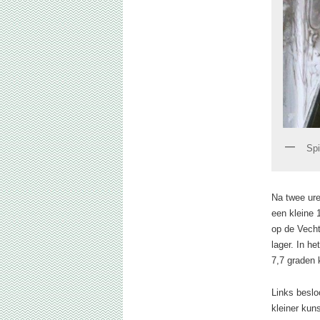
Spi
Na twee ure
een kleine 
op de Vecht
lager. In h
7,7 graden 
Links beslo
kleiner kun