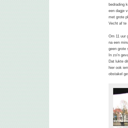
bedrading k
een dagje v
met grote p
Vecht af te 
Om 11 uur g
na een minu
geen grote 
In zo’n geva
Dat lukte d
hier ook ie
obstakel ge