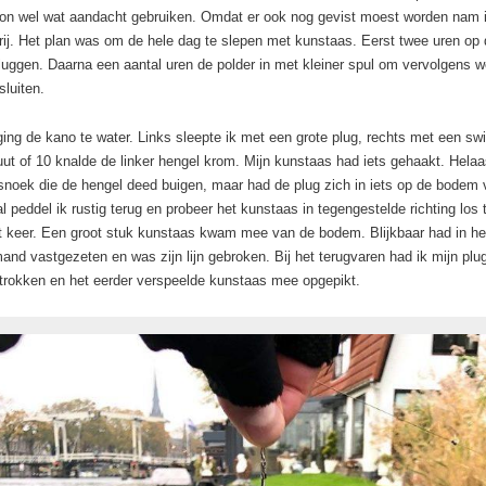
on wel wat aandacht gebruiken. Omdat er ook nog gevist moest worden nam i
rij. Het plan was om de hele dag te slepen met kunstaas. Eerst twee uren op
luggen. Daarna een aantal uren de polder in met kleiner spul om vervolgens w
sluiten.
ing de kano te water. Links sleepte ik met een grote plug, rechts met een swi
ut of 10 knalde de linker hengel krom. Mijn kunstaas had iets gehaakt. Hela
snoek die de hengel deed buigen, maar had de plug zich in iets op de bodem 
l peddel ik rustig terug en probeer het kunstaas in tegengestelde richting los t
it keer. Een groot stuk kunstaas kwam mee van de bodem. Blijkbaar had in he
mand vastgezeten en was zijn lijn gebroken. Bij het terugvaren had ik mijn plug
trokken en het eerder verspeelde kunstaas mee opgepikt.