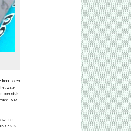
e kant op en
 het water
rt een stuk
zorgd. Met
ow. Iets
n zich in