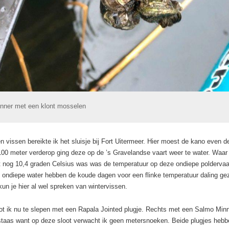
nner met een klont mosselen
n vissen bereikte ik het sluisje bij Fort Uitermeer. Hier moest de kano even d
100 meter verderop ging deze op de ’s Gravelandse vaart weer te water. Waar
 nog 10,4 graden Celsius was was de temperatuur op deze ondiepe poldervaa
et ondiepe water hebben de koude dagen voor een flinke temperatuur daling ge
kun je hier al wel spreken van wintervissen.
ot ik nu te slepen met een Rapala Jointed plugje. Rechts met een Salmo Minn
staas want op deze sloot verwacht ik geen metersnoeken. Beide plugjes hebbe