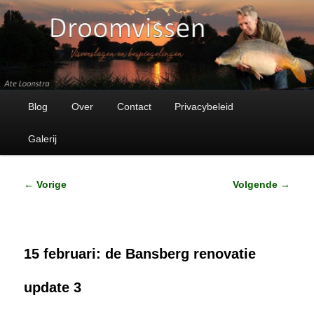
Visverhalen en bespiegelingen
Droomvissen
Hoofdmenu
Spring
Blog
Over
Contact
Privacybeleid
naar
Galerij
de
Bericht
←
Vorige
Volgende
→
primaire
navigatie
inhoud
15 februari: de Bansberg renovatie
update 3
Geplaatst op
15 februari 2024