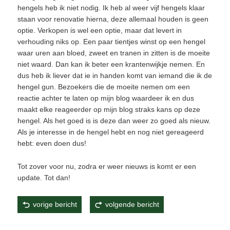
hengels heb ik niet nodig. Ik heb al weer vijf hengels klaar
staan voor renovatie hierna, deze allemaal houden is geen
optie. Verkopen is wel een optie, maar dat levert in
verhouding niks op. Een paar tientjes winst op een hengel
waar uren aan bloed, zweet en tranen in zitten is de moeite
niet waard. Dan kan ik beter een krantenwijkje nemen. En
dus heb ik liever dat ie in handen komt van iemand die ik de
hengel gun. Bezoekers die de moeite nemen om een
reactie achter te laten op mijn blog waardeer ik en dus
maakt elke reageerder op mijn blog straks kans op deze
hengel. Als het goed is is deze dan weer zo goed als nieuw.
Als je interesse in de hengel hebt en nog niet gereageerd
hebt: even doen dus!
Tot zover voor nu, zodra er weer nieuws is komt er een
update. Tot dan!
vorige bericht
volgende bericht
Dit bericht werd geplaatst in
Visverslagen
door
Ate Loonstra
. Bookmark de
permalink
.