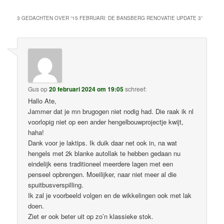
3 GEDACHTEN OVER “
15 FEBRUARI: DE BANSBERG RENOVATIE UPDATE 3
”
Gus
op
20 februari 2024 om 19:05
schreef:
Hallo Ate,
Jammer dat je mn brugogen niet nodig had. Die raak ik nl
voorlopig niet op een ander hengelbouwprojectje kwijt,
haha!
Dank voor je laktips. Ik duik daar net ook in, na wat
hengels met 2k blanke autollak te hebben gedaan nu
eindelijk eens traditioneel meerdere lagen met een
penseel opbrengen. Moeilijker, naar niet meer al die
spuitbusverspilling.
Ik zal je voorbeeld volgen en de wikkelingen ook met lak
doen.
Ziet er ook beter uit op zo’n klassieke stok.