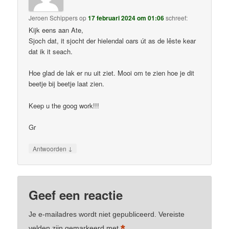
Jeroen Schippers
op
17 februari 2024 om 01:06
schreef:
Kijk eens aan Ate,
Sjoch dat, it sjocht der hielendal oars út as de lêste kear
dat ik it seach.
Hoe glad de lak er nu uit ziet. Mooi om te zien hoe je dit
beetje bij beetje laat zien.
Keep u the goog work!!!
Gr
↓
Antwoorden
Geef een reactie
Je e-mailadres wordt niet gepubliceerd.
Vereiste
*
velden zijn gemarkeerd met