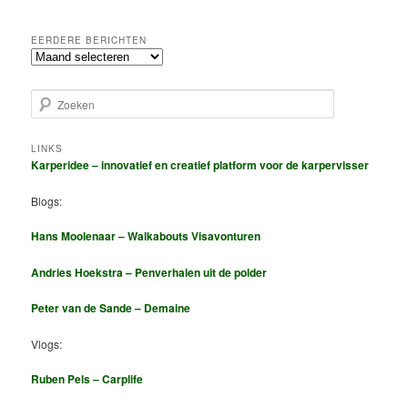
EERDERE BERICHTEN
eerdere
berichten
Z
o
e
k
LINKS
Karperidee – innovatief en creatief platform voor de karpervisser
e
n
Blogs:
Hans Moolenaar – Walkabouts Visavonturen
Andries Hoekstra – Penverhalen uit de polder
Peter van de Sande – Demaine
Vlogs:
Ruben Pels – Carplife