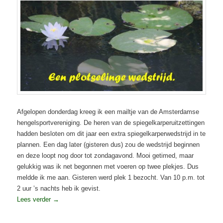
Afgelopen donderdag kreeg ik een mailtje van de Amsterdamse
hengelsportvereniging. De heren van de spiegelkarperuitzettingen
hadden besloten om dit jaar een extra spiegelkarperwedstrijd in te
plannen. Een dag later (gisteren dus) zou de wedstrijd beginnen
en deze loopt nog door tot zondagavond. Mooi getimed, maar
gelukkig was ik net begonnen met voeren op twee plekjes. Dus
meldde ik me aan. Gisteren werd plek 1 bezocht. Van 10 p.m. tot
2 uur ’s nachts heb ik gevist.
Lees verder
→
Geplaatst in
Karper
,
Spiegelkarperproject-wedstrijd 2018
,
Visverslagen
|
Geef een reactie