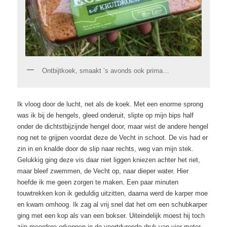
Ontbijtkoek, smaakt ’s avonds ook prima…
Ik vloog door de lucht, net als de koek. Met een enorme sprong
was ik bij de hengels, gleed onderuit, slipte op mijn bips half
onder de dichtstbijzijnde hengel door, maar wist de andere hengel
nog net te grijpen voordat deze de Vecht in schoot. De vis had er
zin in en knalde door de slip naar rechts, weg van mijn stek.
Gelukkig ging deze vis daar niet liggen kniezen achter het riet,
maar bleef zwemmen, de Vecht op, naar dieper water. Hier
hoefde ik me geen zorgen te maken. Een paar minuten
touwtrekken kon ik geduldig uitzitten, daarna werd de karper moe
en kwam omhoog. Ik zag al vrij snel dat het om een schubkarper
ging met een kop als van een bokser. Uiteindelijk moest hij toch
zijn meerdere erkennen in de voortdurende druk van vier meter