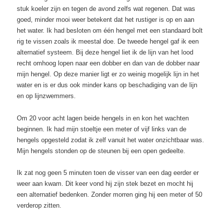
stuk koeler zijn en tegen de avond zelfs wat regenen. Dat was
goed, minder mooi weer betekent dat het rustiger is op en aan
het water. Ik had besloten om één hengel met een standaard bolt
rig te vissen zoals ik meestal doe. De tweede hengel gaf ik een
alternatief systeem. Bij deze hengel liet ik de lijn van het lood
recht omhoog lopen naar een dobber en dan van de dobber naar
mijn hengel. Op deze manier ligt er zo weinig mogelijk lijn in het
water en is er dus ook minder kans op beschadiging van de lijn
en op lijnzwemmers.
Om 20 voor acht lagen beide hengels in en kon het wachten
beginnen. Ik had mijn stoeltje een meter of vijf links van de
hengels opgesteld zodat ik zelf vanuit het water onzichtbaar was.
Mijn hengels stonden op de steunen bij een open gedeelte.
Ik zat nog geen 5 minuten toen de visser van een dag eerder er
weer aan kwam. Dit keer vond hij zijn stek bezet en mocht hij
een alternatief bedenken. Zonder morren ging hij een meter of 50
verderop zitten.