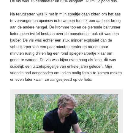
De vis was 75 centimeter en 6,04 kilogram. Ruim 12 pond dus.
Na terugzetten was ik net in mijn stoeltje gaan zitten om het aas
te vervangen en opnieuw in te werpen toen ik een aanbeet kreeg
aan de andere hengel. De kromme top en de gierende baitrunner
lieten geen twijfel bestaan over de boosdoener, ook dit was een
karper. De vis was echter een stuk minder explosief dan de
schubkarper van een paar minuten eerder en na een paar
minuten rustig drillen lag een rond spiegelkarpertje klaar om
genet te worden. De vis was bijna even hoog als lang, dit was
duidelijk een uitzetspiegeltje van enkele jaren geleden. Mijn
vriendin had aangeboden om indien nodig foto’s te komen maken
en even later kwam ze aangesjeesd op de fiets.