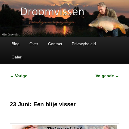
Visverhalen en bespiegelingen
Droomvissen
Hoofdmenu
Spring
Blog
Over
Contact
Privacybeleid
naar
Galerij
de
Bericht
←
Vorige
Volgende
→
primaire
navigatie
inhoud
23 Juni: Een blije visser
Geplaatst op
23 juni 2017