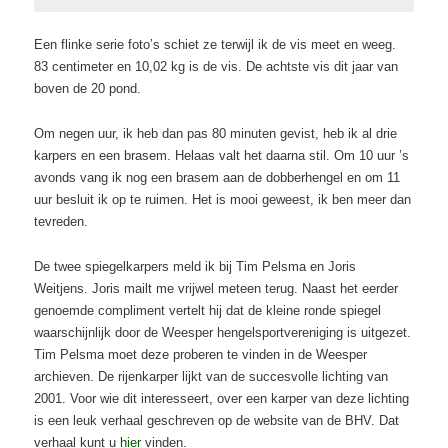
Een flinke serie foto’s schiet ze terwijl ik de vis meet en weeg.
83 centimeter en 10,02 kg is de vis. De achtste vis dit jaar van
boven de 20 pond.
Om negen uur, ik heb dan pas 80 minuten gevist, heb ik al drie
karpers en een brasem. Helaas valt het daarna stil. Om 10 uur ’s
avonds vang ik nog een brasem aan de dobberhengel en om 11
uur besluit ik op te ruimen. Het is mooi geweest, ik ben meer dan
tevreden.
De twee spiegelkarpers meld ik bij Tim Pelsma en Joris
Weitjens. Joris mailt me vrijwel meteen terug. Naast het eerder
genoemde compliment vertelt hij dat de kleine ronde spiegel
waarschijnlijk door de Weesper hengelsportvereniging is uitgezet.
Tim Pelsma moet deze proberen te vinden in de Weesper
archieven. De rijenkarper lijkt van de succesvolle lichting van
2001. Voor wie dit interesseert, over een karper van deze lichting
is een leuk verhaal geschreven op de website van de BHV. Dat
verhaal kunt u
hier
vinden.