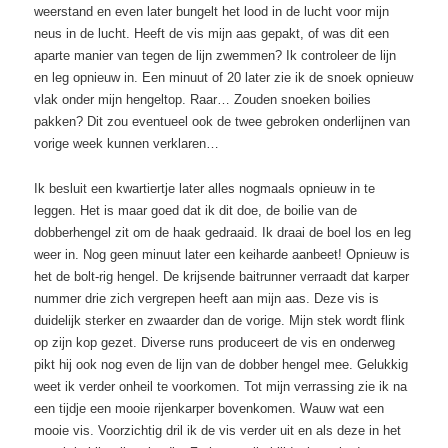
weerstand en even later bungelt het lood in de lucht voor mijn
neus in de lucht. Heeft de vis mijn aas gepakt, of was dit een
aparte manier van tegen de lijn zwemmen? Ik controleer de lijn
en leg opnieuw in. Een minuut of 20 later zie ik de snoek opnieuw
vlak onder mijn hengeltop. Raar… Zouden snoeken boilies
pakken? Dit zou eventueel ook de twee gebroken onderlijnen van
vorige week kunnen verklaren…
Ik besluit een kwartiertje later alles nogmaals opnieuw in te
leggen. Het is maar goed dat ik dit doe, de boilie van de
dobberhengel zit om de haak gedraaid. Ik draai de boel los en leg
weer in. Nog geen minuut later een keiharde aanbeet! Opnieuw is
het de bolt-rig hengel. De krijsende baitrunner verraadt dat karper
nummer drie zich vergrepen heeft aan mijn aas. Deze vis is
duidelijk sterker en zwaarder dan de vorige. Mijn stek wordt flink
op zijn kop gezet. Diverse runs produceert de vis en onderweg
pikt hij ook nog even de lijn van de dobber hengel mee. Gelukkig
weet ik verder onheil te voorkomen. Tot mijn verrassing zie ik na
een tijdje een mooie rijenkarper bovenkomen. Wauw wat een
mooie vis. Voorzichtig dril ik de vis verder uit en als deze in het