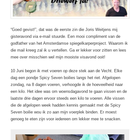
“Goed gevist!”, dat was de eerste zin die Joris Weitjens mij
gisteravond via e-mail stuurde. Een mooi compliment van de
godfather van het Amsterdamse spiegelkarperproject. Waarom ik
die mail kreeg zal ik u vertellen. Ga er lekker voor zitten en lees
mee over misschien wel mijn mooiste visavond ooit!
10 Juni begon ik met voeren op deze stek aan de Vecht. Elke
dag een pondje Spicy Seven boilies langs het riet. Afgelopen
zondag, na 8 dagen voeren, verhoogde ik de hoeveelheid naar
een kilo. Het idee was om woensdagavond te gaan vissen en de
laatste drie dagen ervoor steeds een kilo te voeren. Alle vissen
die de afgelopen week hadden kennis gemaakt met de Spicy
Seven boilie wou ik zo aan mijn voerplek binden. Er moest
genoeg te eten zijn voor iedereen om lekker mee te snacken.