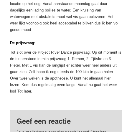
locatie op het oog. Vanaf aanstaande maandag gaat daar
dagelijks een lading boilies te water. Een kruising van
waterwegen met obstakels moet wel vis gaan opleveren. Het
weer lijkt voorlopig ook heel acceptabel te blijven dus ik ben vol
goede moed.
De prijsvraag:
Tot slot over de Project River Dance prijsvraag: Op dit moment is
de tussenstand in mijn prijsvraag 1: Remon, 2: Tjitske en 3:
Pieter. Met 1 vis kan de ranglijst er echter weer heel anders uit
gaan zien. Zelf hoop ik nog steeds de 100 kilo te gaan halen.
Over twee weken is de apotheose. U kunt het allemaal hier
lezen. Kom dus regelmatig even langs. Vanaf nu gaat het weer
los! Tot later.
Dit bericht werd geplaatst in
Karper
,
Project River Dance
,
Projecten
,
Visverslagen
door
Ate Loonstra
. Bookmark de
permalink
.
Geef een reactie