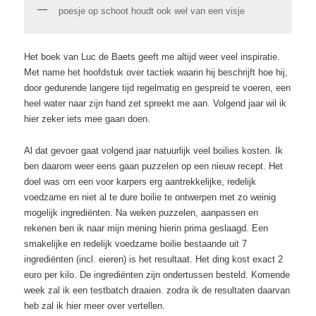
poesje op schoot houdt ook wel van een visje
Het boek van Luc de Baets geeft me altijd weer veel inspiratie.
Met name het hoofdstuk over tactiek waarin hij beschrijft hoe hij,
door gedurende langere tijd regelmatig en gespreid te voeren, een
heel water naar zijn hand zet spreekt me aan. Volgend jaar wil ik
hier zeker iets mee gaan doen.
Al dat gevoer gaat volgend jaar natuurlijk veel boilies kosten. Ik
ben daarom weer eens gaan puzzelen op een nieuw recept. Het
doel was om een voor karpers erg aantrekkelijke, redelijk
voedzame en niet al te dure boilie te ontwerpen met zo weinig
mogelijk ingrediënten. Na weken puzzelen, aanpassen en
rekenen ben ik naar mijn mening hierin prima geslaagd. Een
smakelijke en redelijk voedzame boilie bestaande uit 7
ingrediënten (incl. eieren) is het resultaat. Het ding kost exact 2
euro per kilo. De ingrediënten zijn ondertussen besteld. Komende
week zal ik een testbatch draaien. zodra ik de resultaten daarvan
heb zal ik hier meer over vertellen.