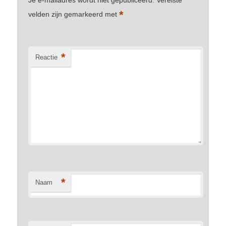
Je e-mailadres wordt niet gepubliceerd.
Vereiste
*
velden zijn gemarkeerd met
*
Reactie
*
Naam