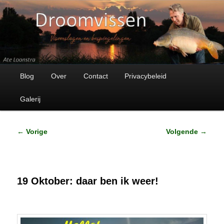
Visverhalen en bespiegelingen
Droomvissen
Hoofdmenu
Spring
Blog
Over
Contact
Privacybeleid
naar
Galerij
de
Bericht
←
Vorige
Volgende
→
primaire
navigatie
inhoud
19 Oktober: daar ben ik weer!
Geplaatst op
19 oktober 2018