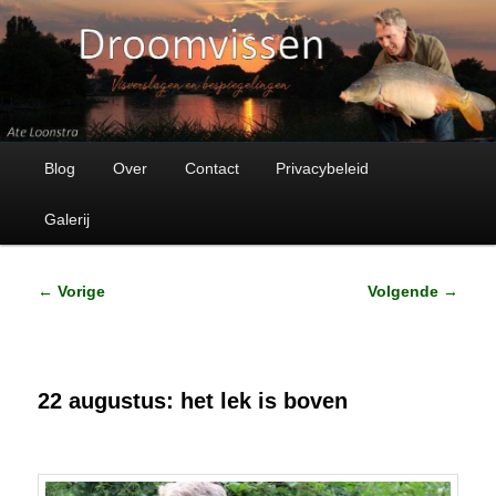
Visverhalen en bespiegelingen
Droomvissen
Hoofdmenu
Spring
Blog
Over
Contact
Privacybeleid
naar
Galerij
de
Bericht
←
Vorige
Volgende
→
primaire
navigatie
inhoud
22 augustus: het lek is boven
Geplaatst op
22 augustus 2021