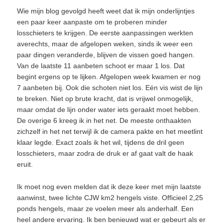
Wie mijn blog gevolgd heeft weet dat ik mijn onderlijntjes
een paar keer aanpaste om te proberen minder
losschieters te krijgen. De eerste aanpassingen werkten
averechts, maar de afgelopen weken, sinds ik weer een
paar dingen veranderde, blijven de vissen goed hangen.
Van de laatste 11 aanbeten schoot er maar 1 los. Dat
begint ergens op te lijken. Afgelopen week kwamen er nog
7 aanbeten bij. Ook die schoten niet los. Eén vis wist de lijn
te breken. Niet op brute kracht, dat is vrijwel onmogelijk,
maar omdat de lijn onder water iets geraakt moet hebben.
De overige 6 kreeg ik in het net. De meeste onthaakten
zichzelf in het net terwijl ik de camera pakte en het meetlint
klaar legde. Exact zoals ik het wil, tijdens de dril geen
losschieters, maar zodra de druk er af gaat valt de haak
eruit.
Ik moet nog even melden dat ik deze keer met mijn laatste
aanwinst, twee lichte CJW km2 hengels viste. Officieel 2,25
ponds hengels, maar ze voelen meer als anderhalf. Een
heel andere ervaring. Ik ben benieuwd wat er gebeurt als er