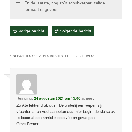
En de laatste, nog zo’n schubkarper, zelfde
formaat ongeveer.
vorige bericht
volgende bericht
Dit bericht werd geplaatst in
Gematchte spiegelkarpers
,
Karper
,
Visverslagen
door
Ate Loonstra
. Bookmark de
permalink
.
2 GEDACHTEN OVER “
22 AUGUSTUS: HET LEK IS BOVEN
”
Remon
op
24 augustus 2021 om 15:00
schreef:
Zo Ate lekker druk dus , De onderlijnen werpen zijn
vruchten af en veel aanbeten dus, hier begint de sluisplek
te lopen al een aantal mooie vissen gevangen.
Groet Remon