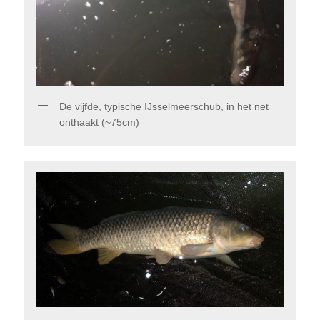
De vijfde, typische IJsselmeerschub, in het net
onthaakt (~75cm)