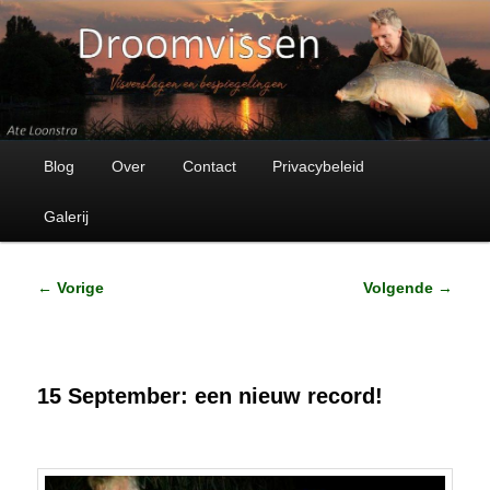
Visverhalen en bespiegelingen
Droomvissen
Hoofdmenu
Spring
Blog
Over
Contact
Privacybeleid
naar
Galerij
de
Bericht
←
Vorige
Volgende
→
primaire
navigatie
inhoud
15 September: een nieuw record!
Geplaatst op
15 september 2023