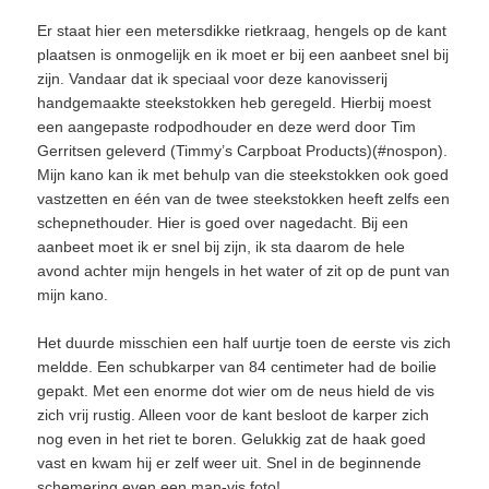
Er staat hier een metersdikke rietkraag, hengels op de kant
plaatsen is onmogelijk en ik moet er bij een aanbeet snel bij
zijn. Vandaar dat ik speciaal voor deze kanovisserij
handgemaakte steekstokken heb geregeld. Hierbij moest
een aangepaste rodpodhouder en deze werd door Tim
Gerritsen geleverd (Timmy’s Carpboat Products)(#nospon).
Mijn kano kan ik met behulp van die steekstokken ook goed
vastzetten en één van de twee steekstokken heeft zelfs een
schepnethouder. Hier is goed over nagedacht. Bij een
aanbeet moet ik er snel bij zijn, ik sta daarom de hele
avond achter mijn hengels in het water of zit op de punt van
mijn kano.
Het duurde misschien een half uurtje toen de eerste vis zich
meldde. Een schubkarper van 84 centimeter had de boilie
gepakt. Met een enorme dot wier om de neus hield de vis
zich vrij rustig. Alleen voor de kant besloot de karper zich
nog even in het riet te boren. Gelukkig zat de haak goed
vast en kwam hij er zelf weer uit. Snel in de beginnende
schemering even een man-vis foto!