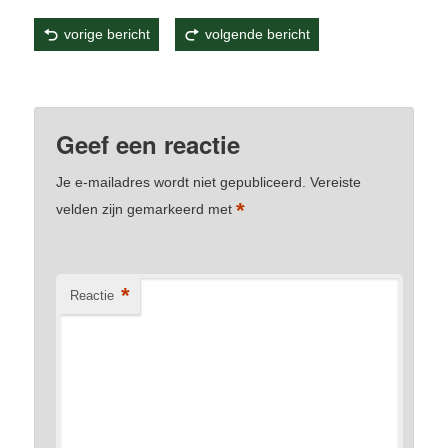
vorige bericht
volgende bericht
Dit bericht werd geplaatst in
Karper
,
Visverslagen
door
Ate Loonstra
. Bookmark de
permalink
.
Geef een reactie
Je e-mailadres wordt niet gepubliceerd.
Vereiste
*
velden zijn gemarkeerd met
*
Reactie