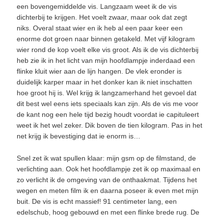
een bovengemiddelde vis. Langzaam weet ik de vis
dichterbij te krijgen. Het voelt zwaar, maar ook dat zegt
niks. Overal staat wier en ik heb al een paar keer een
enorme dot groen naar binnen getakeld. Met vijf kilogram
wier rond de kop voelt elke vis groot. Als ik de vis dichterbij
heb zie ik in het licht van mijn hoofdlampje inderdaad een
flinke kluit wier aan de lijn hangen. De vlek eronder is
duidelijk karper maar in het donker kan ik niet inschatten
hoe groot hij is. Wel krijg ik langzamerhand het gevoel dat
dit best wel eens iets speciaals kan zijn. Als de vis me voor
de kant nog een hele tijd bezig houdt voordat ie capituleert
weet ik het wel zeker. Dik boven de tien kilogram. Pas in het
net krijg ik bevestiging dat ie enorm is…
Snel zet ik wat spullen klaar: mijn gsm op de filmstand, de
verlichting aan. Ook het hoofdlampje zet ik op maximaal en
zo verlicht ik de omgeving van de onthaakmat. Tijdens het
wegen en meten film ik en daarna poseer ik even met mijn
buit. De vis is echt massief! 91 centimeter lang, een
edelschub, hoog gebouwd en met een flinke brede rug. De