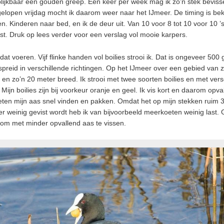
blijkbaar een gouden greep. Eén keer per week mag ik zo’n stek bevis
gelopen vrijdag mocht ik daarom weer naar het IJmeer. De timing is be
n. Kinderen naar bed, en ik de deur uit. Van 10 voor 8 tot 10 voor 10 ’
ist. Druk op lees verder voor een verslag vol mooie karpers.
dat voeren. Vijf flinke handen vol boilies strooi ik. Dat is ongeveer 500
rspreid in verschillende richtingen. Op het IJmeer over een gebied van 
 en zo’n 20 meter breed. Ik strooi met twee soorten boilies en met vers
Mijn boilies zijn bij voorkeur oranje en geel. Ik vis kort en daarom opva
ten mijn aas snel vinden en pakken. Omdat het op mijn stekken ruim 
 er weinig gevist wordt heb ik van bijvoorbeeld meerkoeten weinig last.
om met minder opvallend aas te vissen.