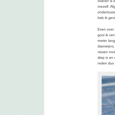
voeren is 
mezelf. Af
ondertusse
heb ik gev
Even over 
gooi ik ve
meter lang
diameters. 
vissen moe
diep is en
reden dus 