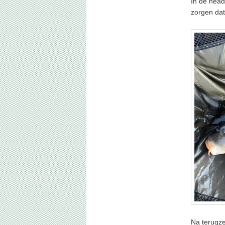
In de head
zorgen dat 
Na terugze