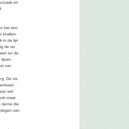
oorzaak en
d
as het een
e knallen.
 in de lijn
ig de vis
aien en de
 lijnen
et net.
rg. De vis
eritueel.
maar wel
 ook maar
 derrie die
n dagen van