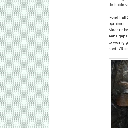
de beide v
Rond half 
opruimen. 
Maar er kw
eens gepak
te weinig 
kant. 79 c