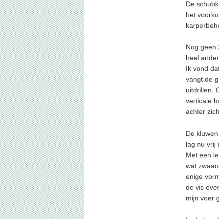
De schubk
het voork
karperbehe
Nog geen 2
heel ander
Ik vond dat
vangt de gr
uitdrillen
verticale 
achter zich
De kluwen 
lag nu vrij
Met een le
wat zwaard
enige vorm
de vis ove
mijn voer 