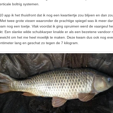
erticale boltrig systemen.
10 app ik het thuisfront dat ik nog een kwartiertje zou blijven en dan z
Met twee grote vissen waaronder de prachtige spiegel was ik meer da
am nog een toetje. Vlak voordat ik ging opruimen werd de vaargeul h
t. Een slanke wilde schubkarper knalde er als een bezetene vandoor
gewicht om het me heel moeilijk te maken. Deze kwam dus ook nog ev
entimeter lang en geschat zo tegen de 7 kilogram.