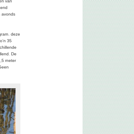
sen van
kend
s avonds
 gram. deze
zo’n 35
chillende
llend. De
3,5 meter
 Geen