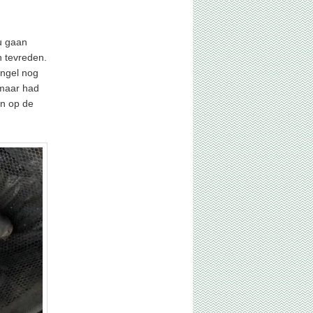
ou gaan
n tevreden.
engel nog
 maar had
en op de