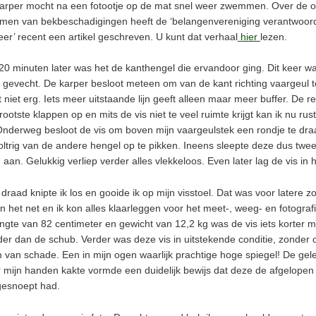
arper mocht na een fotootje op de mat snel weer zwemmen. Over de 
omen van bekbeschadigingen heeft de ‘belangenvereniging verantwoor
er’ recent een artikel geschreven. U kunt dat verhaal
hier
lezen.
0 minuten later was het de kanthengel die ervandoor ging. Dit keer w
 gevecht. De karper besloot meteen om van de kant richting vaargeul t
 niet erg. Iets meer uitstaande lijn geeft alleen maar meer buffer. De rek
ootste klappen op en mits de vis niet te veel ruimte krijgt kan ik nu rust
. Onderweg besloot de vis om boven mijn vaargeulstek een rondje te dra
boltrig van de andere hengel op te pikken. Ineens sleepte deze dus twee
 aan. Gelukkig verliep verder alles vlekkeloos. Even later lag de vis in h
draad knipte ik los en gooide ik op mijn visstoel. Dat was voor latere zo
 in het net en ik kon alles klaarleggen voor het meet-, weeg- en fotografi
ngte van 82 centimeter en gewicht van 12,2 kg was de vis iets korter 
er dan de schub. Verder was deze vis in uitstekende conditie, zonder
 van schade. Een in mijn ogen waarlijk prachtige hoge spiegel! De gele
r mijn handen kakte vormde een duidelijk bewijs dat deze de afgelope
gesnoept had.