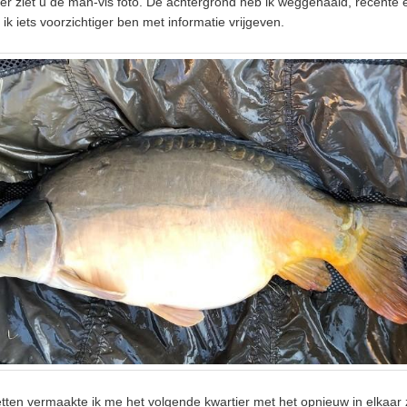
er ziet u de man-vis foto. De achtergrond heb ik weggehaald, recente 
ik iets voorzichtiger ben met informatie vrijgeven.
tten vermaakte ik me het volgende kwartier met het opnieuw in elkaar 