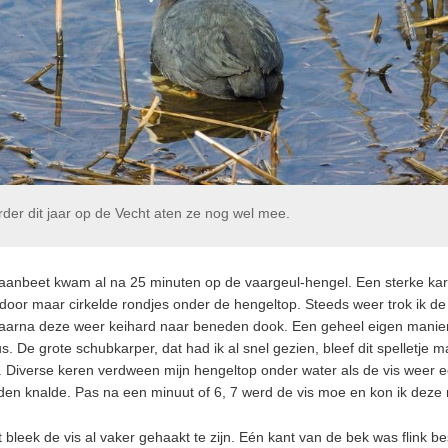
rder dit jaar op de Vecht aten ze nog wel mee.
aanbeet kwam al na 25 minuten op de vaargeul-hengel. Een sterke kar
ndoor maar cirkelde rondjes onder de hengeltop. Steeds weer trok ik de 
arna deze weer keihard naar beneden dook. Een geheel eigen manie
s. De grote schubkarper, dat had ik al snel gezien, bleef dit spelletje m
 Diverse keren verdween mijn hengeltop onder water als de vis weer e
en knalde. Pas na een minuut of 6, 7 werd de vis moe en kon ik deze 
 bleek de vis al vaker gehaakt te zijn. Eén kant van de bek was flink b