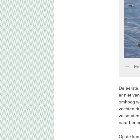
Ee
De eerste 
er niet va
omhoog wa
vechten du
volhouden.
naar bened
Op de kant