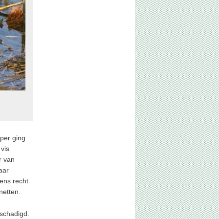
per ging
vis
r van
aar
ens recht
netten.
eschadigd.