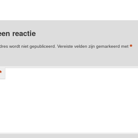
in
Projecten
,
Spiegelkarperproject-wedstrijd 2019
door
Ate Loonstra
. Bookmark de
permalink
.
een reactie
*
dres wordt niet gepubliceerd.
Vereiste velden zijn gemarkeerd met
*