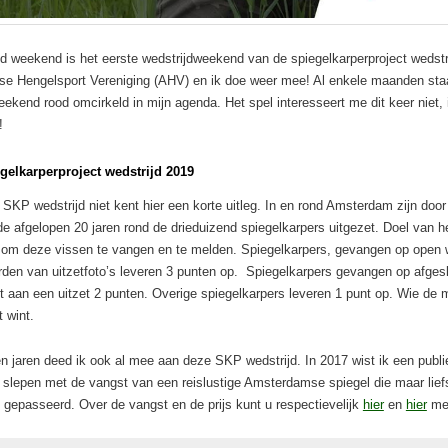
 weekend is het eerste wedstrijdweekend van de spiegelkarperproject wedstr
e Hengelsport Vereniging (AHV) en ik doe weer mee! Al enkele maanden staa
kend rood omcirkeld in mijn agenda. Het spel interesseert me dit keer niet, 
!
egelkarperproject wedstrijd 2019
 SKP wedstrijd niet kent hier een korte uitleg. In en rond Amsterdam zijn doo
e afgelopen 20 jaren rond de drieduizend spiegelkarpers uitgezet. Doel van 
om deze vissen te vangen en te melden. Spiegelkarpers, gevangen op open w
den van uitzetfoto’s leveren 3 punten op. Spiegelkarpers gevangen op afges
 aan een uitzet 2 punten. Overige spiegelkarpers leveren 1 punt op. Wie de 
 wint.
n jaren deed ik ook al mee aan deze SKP wedstrijd. In 2017 wist ik een publie
 slepen met de vangst van een reislustige Amsterdamse spiegel die maar lief
 gepasseerd. Over de vangst en de prijs kunt u respectievelijk
hier
en
hier
mee