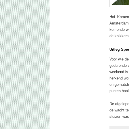
Hoi. Komend
Amsterdams
komende wee
de knikkers
Uitleg Spi
Voor wie de
gedurende d
weekend is 
herkend wor
en gematcht
punten haalt
De afgelope
de wacht te
sluizen was