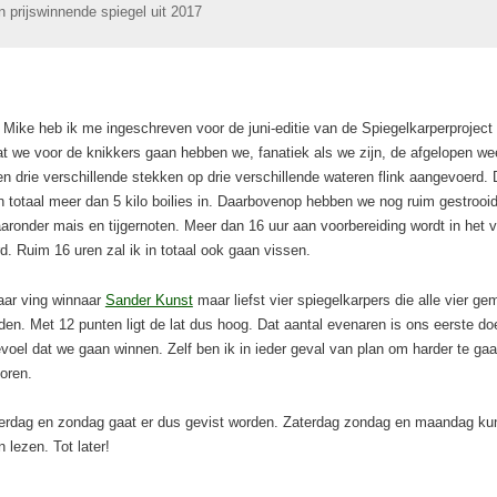
n prijswinnende spiegel uit 2017
ike heb ik me ingeschreven voor de juni-editie van de
Spiegelkarperproject 
t we voor de knikkers gaan hebben we, fanatiek als we zijn, de afgelopen we
en drie verschillende stekken op drie verschillende wateren flink aangevoerd. 
in totaal meer dan 5 kilo boilies in. Daarbovenop hebben we nog ruim gestrooid
aaronder mais en tijgernoten. Meer dan 16 uur aan voorbereiding wordt in het
d. Ruim 16 uren zal ik in totaal ook gaan vissen.
aar ving winnaar
Sander Kunst
maar liefst vier spiegelkarpers die alle vier ge
en. Met 12 punten ligt de lat dus hoog. Dat aantal evenaren is ons eerste do
evoel dat we gaan winnen. Zelf ben ik in ieder geval van plan om harder te ga
voren.
terdag en zondag gaat er dus gevist worden. Zaterdag zondag en maandag kun
 lezen. Tot later!