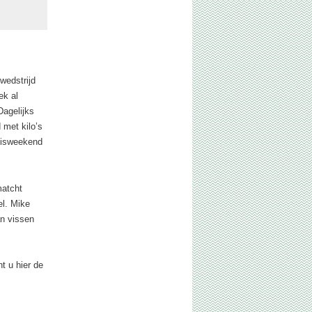
wedstrijd
ek al
Dagelijks
 met kilo’s
 visweekend
matcht
el. Mike
an vissen
t u hier de