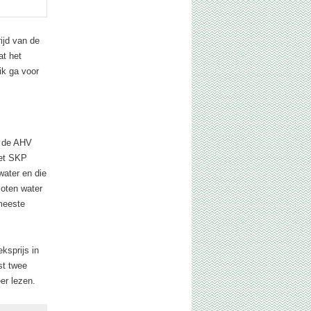
ijd van de
t het
ik ga voor
r de AHV
het SKP
ater en die
loten water
meeste
ksprijs in
st twee
r lezen.