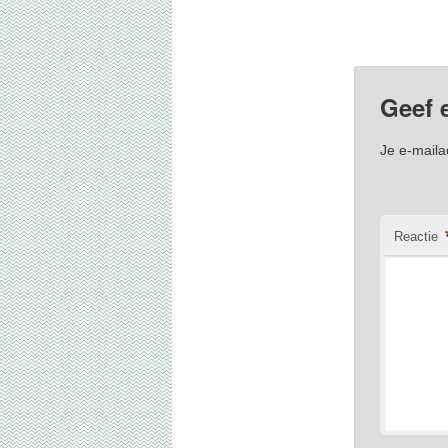
Dit bericht werd geplaatst 
Geef 
Je e-maila
Reactie