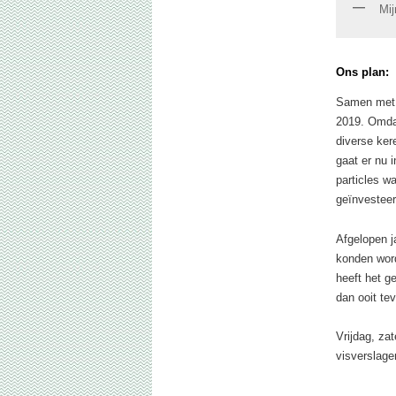
Mij
Ons plan:
Samen met M
2019
. Omda
diverse ker
gaat er nu 
particles w
geïnvesteer
Afgelopen j
konden word
heeft het g
dan ooit te
Vrijdag, za
visverslagen