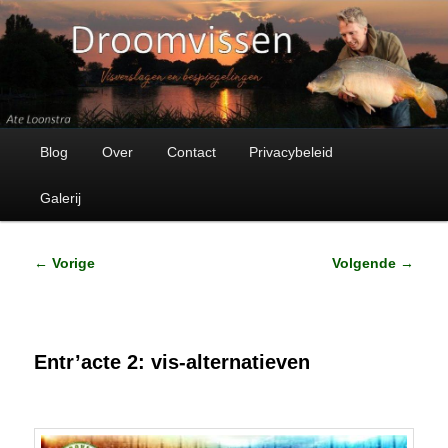
Visverhalen en bespiegelingen
Droomvissen
Hoofdmenu
Spring
Blog
Over
Contact
Privacybeleid
naar
Galerij
de
Bericht
←
Vorige
Volgende
→
primaire
navigatie
inhoud
Entr’acte 2: vis-alternatieven
Geplaatst op
15 maart 2017