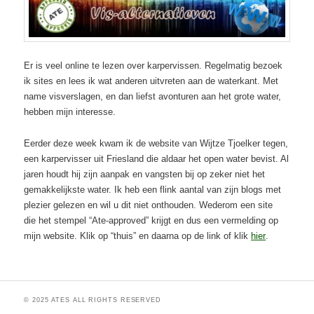
Er is veel online te lezen over karpervissen. Regelmatig bezoek
ik sites en lees ik wat anderen uitvreten aan de waterkant. Met
name visverslagen, en dan liefst avonturen aan het grote water,
hebben mijn interesse.
Eerder deze week kwam ik de website van Wijtze Tjoelker tegen,
een karpervisser uit Friesland die aldaar het open water bevist. Al
jaren houdt hij zijn aanpak en vangsten bij op zeker niet het
gemakkelijkste water. Ik heb een flink aantal van zijn blogs met
plezier gelezen en wil u dit niet onthouden. Wederom een site
die het stempel “Ate-approved” krijgt en dus een vermelding op
mijn website. Klik op “thuis” en daarna op de link of klik
hier
.
Dit bericht werd geplaatst in
Achtergrondinformatie
,
Karper
,
Overig
door
Ate Loonstra
. Bookmark de
permalink
.
© 2025 ATES ALL RIGHTS RESERVED