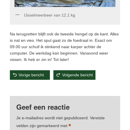
IJsselmeerbeer van 12,1 kg
Na terugzetten blijft ook de tweede hengel op de kant. Alles
is nat en vies. Het spul gaat zo de foedraal in. Exact om
09.00 uur schuif ik stinkend naar karper achter de
computer. De werkdag kan beginnen. Vanavond weer
vissen. Ik heb er zin in! Tot later!
Vorige bericht
Volgende bericht
Dit bericht werd geplaatst in
Karper
,
Visverslagen
door
Ate Loonstra
. Bookmark de
permalink
.
Geef een reactie
Je e-mailadres wordt niet gepubliceerd.
Vereiste
*
velden zijn gemarkeerd met