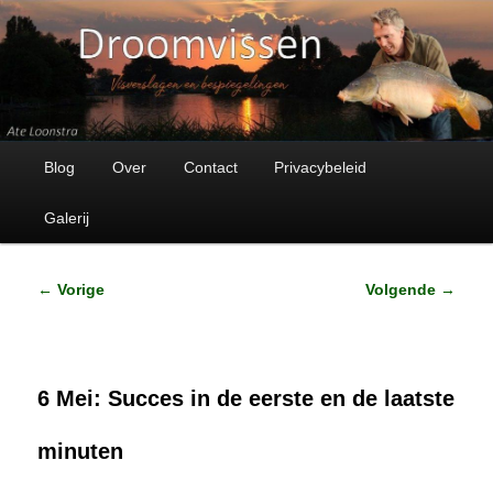
Visverhalen en bespiegelingen
Droomvissen
Hoofdmenu
Spring
Blog
Over
Contact
Privacybeleid
naar
Galerij
de
Bericht
←
Vorige
Volgende
→
primaire
navigatie
inhoud
6 Mei: Succes in de eerste en de laatste
minuten
Geplaatst op
6 mei 2020